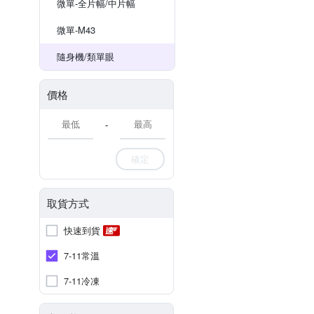
微單-全片幅/中片幅
微單-M43
隨身機/類單眼
價格
-
確定
取貨方式
快速到貨
7-11常溫
7-11冷凍