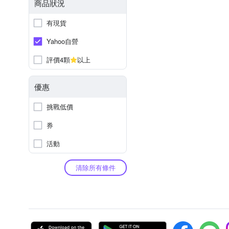
商品狀況
有現貨
Yahoo自營
評價4顆
以上
優惠
挑戰低價
券
活動
清除所有條件