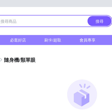
搜尋
必逛好店
刷卡/超取
會員專享
隨身機/類單眼