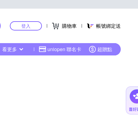
購物車
帳號綁定送
登入
看更多
uniopen 聯名卡
超贈點