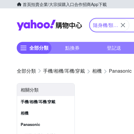
首頁
拍賣
企業/大宗採購入口
合作招商
App下載
Yahoo購物中心
隨身機/類單
眼
全部分類
點換券
登記送
手機/相機/耳機/穿戴
相機
Panasonic
相關分類
手機/相機/耳機/穿戴
相機
Panasonic