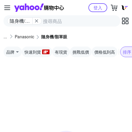
Yahoo購物中心
登入
隨身機/類
單眼
Panasonic
隨身機/類單眼
品牌
快速到貨
有現貨
挑戰低價
價格低到高
排序