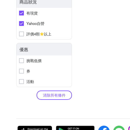
商品狀況
有現貨
Yahoo自營
評價4顆
以上
優惠
挑戰低價
券
活動
清除所有條件