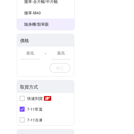
微單-全片幅/中片幅
微單-M43
隨身機/類單眼
價格
-
確定
取貨方式
快速到貨
7-11常溫
7-11冷凍