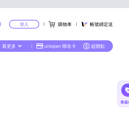
購物車
帳號綁定送
登入
看更多
uniopen 聯名卡
超贈點