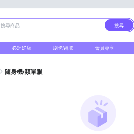
搜尋
必逛好店
刷卡/超取
會員專享
隨身機/類單眼