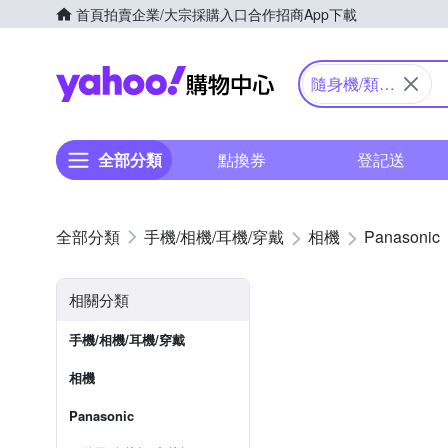
首頁
拍賣
企業/大宗採購入口
合作招商
App下載
Yahoo購物中心
隨身機/類單
眼
全部分類
點換券
登記送
手機/相機/耳機/穿戴
相機
Panasonic
相關分類
手機/相機/耳機/穿戴
相機
Panasonic