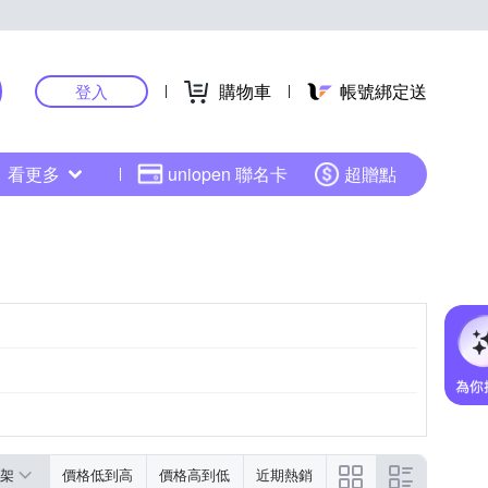
購物車
帳號綁定送
登入
看更多
uniopen 聯名卡
超贈點
架
價格低到高
價格高到低
近期熱銷