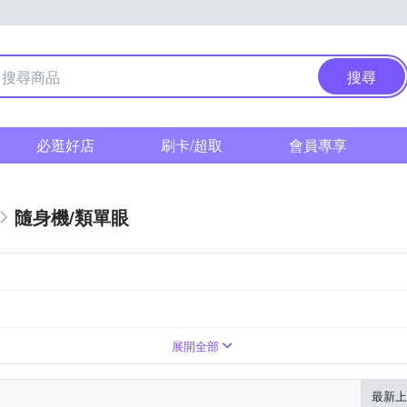
搜尋
必逛好店
刷卡/超取
會員專享
隨身機/類單眼
展開全部
最新上