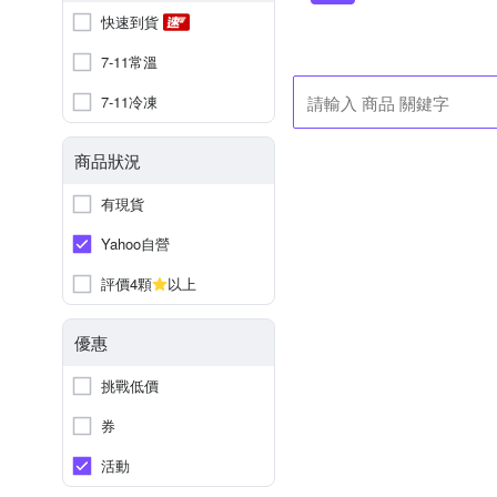
快速到貨
7-11常溫
7-11冷凍
商品狀況
有現貨
Yahoo自營
評價4顆
以上
優惠
挑戰低價
券
活動