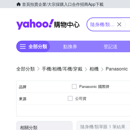
首頁
拍賣
企業/大宗採購入口
合作招商
App下載
Yahoo購物中心
隨身機/類單
眼
全部分類
點換券
登記送
手機/相機/耳機/穿戴
相機
Panasonic
Panasonic 國際牌
品牌
公司貨
來源
品牌名稱
41~60倍變焦鏡頭
無
1601萬~2000萬像素
類單眼相機(PASM功能)
3.0吋以上
SD
SDHC
SDXC
儲存媒介
光學變焦
影像感應器
有效像素
相機類型
螢幕尺寸
隨身機/類單眼 1 筆結果
相關分類