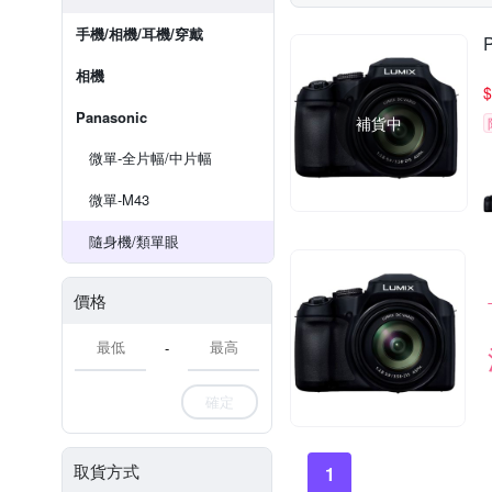
手機/相機/耳機/穿戴
相機
$
Panasonic
補貨中
微單-全片幅/中片幅
微單-M43
隨身機/類單眼
價格
-
確定
取貨方式
1