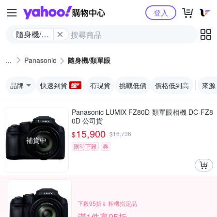
Yahoo購物中心
登入
隨身機/類
單眼
Panasonic
隨身機/類單眼
品牌
快速到貨
有現貨
挑戰低價
價格低到高
來源
Panasonic LUMIX FZ80D 類單眼相機 DC-FZ8
0D 公司貨
15,900
$
$
16,736
補貨中
限時下殺
券
下殺95折⇓ 相機指定品
滿1件享95折