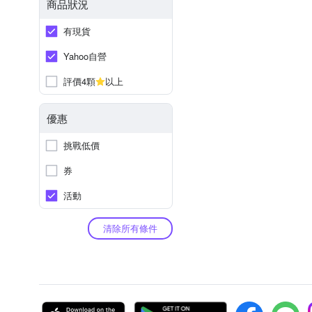
商品狀況
有現貨
Yahoo自營
評價4顆
以上
優惠
挑戰低價
券
活動
清除所有條件