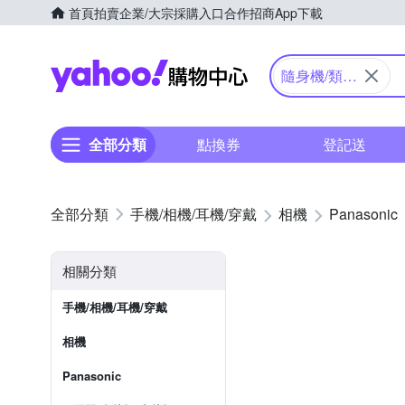
首頁
拍賣
企業/大宗採購入口
合作招商
App下載
Yahoo購物中心
隨身機/類單
眼
全部分類
點換券
登記送
手機/相機/耳機/穿戴
相機
Panasonic
相關分類
手機/相機/耳機/穿戴
相機
Panasonic