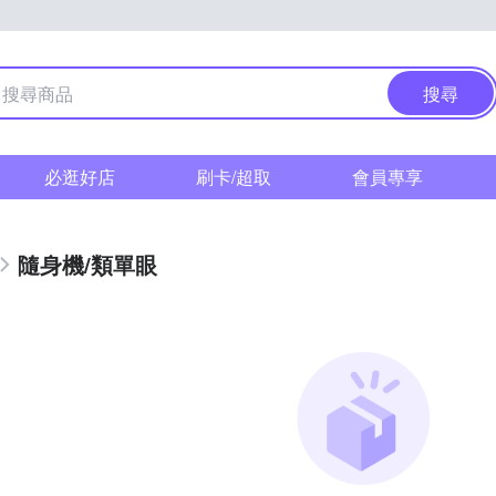
搜尋
必逛好店
刷卡/超取
會員專享
隨身機/類單眼