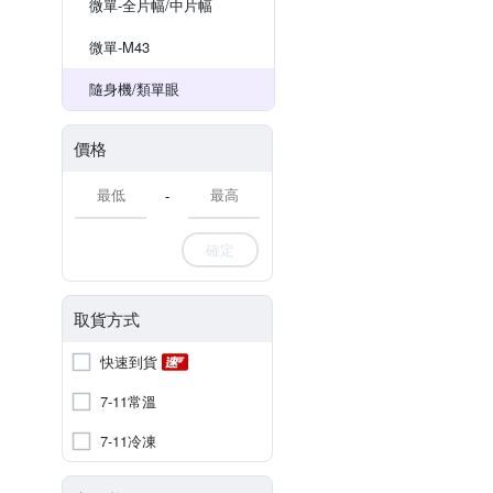
微單-全片幅/中片幅
微單-M43
隨身機/類單眼
價格
-
確定
取貨方式
快速到貨
7-11常溫
7-11冷凍