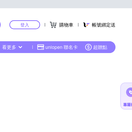
購物車
帳號綁定送
登入
看更多
uniopen 聯名卡
超贈點