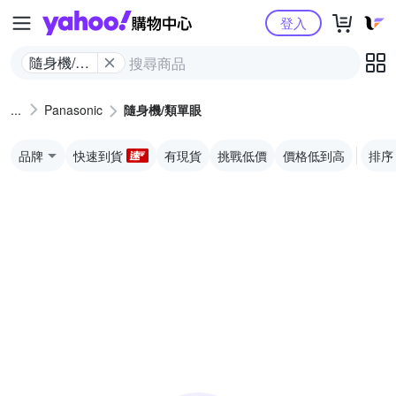
Yahoo購物中心
登入
隨身機/類
單眼
Panasonic
隨身機/類單眼
品牌
快速到貨
有現貨
挑戰低價
價格低到高
排序