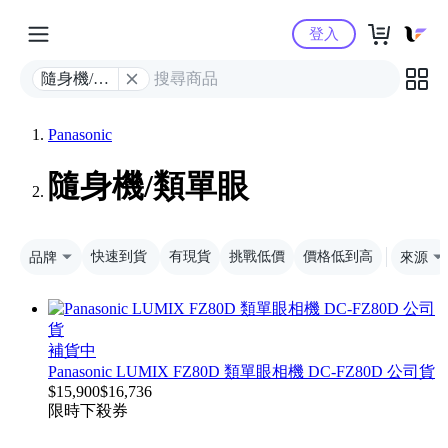
Yahoo購物中心
登入
隨身機/類
單眼
Panasonic
隨身機/類單眼
品牌
快速到貨
有現貨
挑戰低價
價格低到高
來源
補貨中
Panasonic LUMIX FZ80D 類單眼相機 DC-FZ80D 公司貨
$
15,900
$
16,736
限時下殺
券