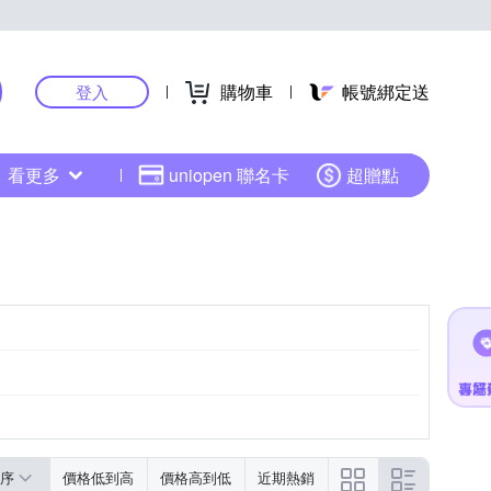
購物車
帳號綁定送
登入
看更多
uniopen 聯名卡
超贈點
序
價格低到高
價格高到低
近期熱銷