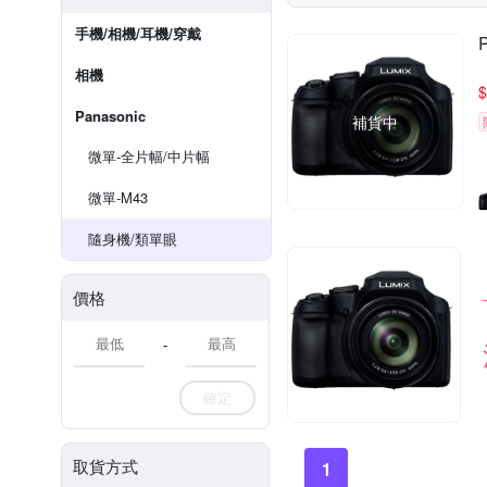
手機/相機/耳機/穿戴
相機
$
Panasonic
補貨中
微單-全片幅/中片幅
微單-M43
隨身機/類單眼
價格
-
確定
取貨方式
1