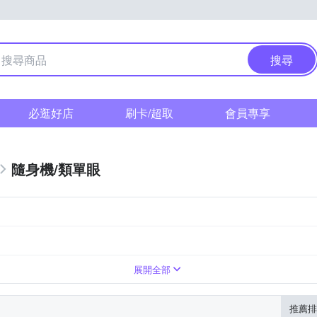
搜尋
必逛好店
刷卡/超取
會員專享
隨身機/類單眼
展開全部
推薦排