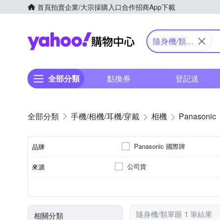
首頁
拍賣
企業/大宗採購入口
合作招商
App下載
Yahoo購物中心
隨身機/類單
眼
全部分類
點換券
登記送
手機/相機/耳機/穿戴
相機
Panasonic
Panasonic 國際牌
品牌
公司貨
來源
品牌名稱
41~60倍變焦鏡頭
無
1601萬~2000萬像素
類單眼相機(PASM功能)
3.0吋以上
SD
SDHC
SDXC
儲存媒介
光學變焦
影像感應器
有效像素
相機類型
螢幕尺寸
隨身機/類單眼 1 筆結果
相關分類