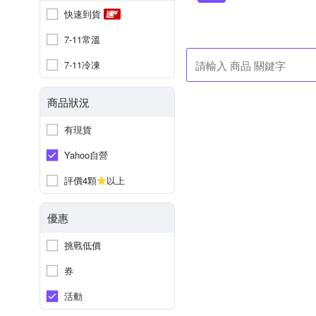
快速到貨
7-11常溫
7-11冷凍
商品狀況
有現貨
Yahoo自營
評價4顆
以上
優惠
挑戰低價
券
活動