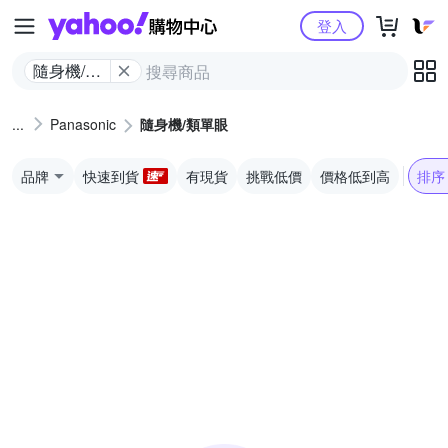
Yahoo購物中心
登入
隨身機/類
單眼
Panasonic
隨身機/類單眼
品牌
快速到貨
有現貨
挑戰低價
價格低到高
排序