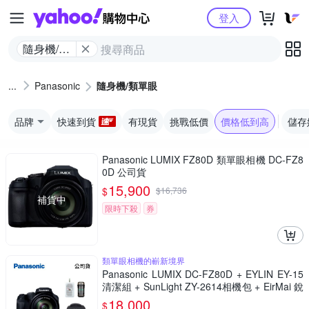
Yahoo購物中心
登入
隨身機/類
單眼
Panasonic
隨身機/類單眼
品牌
快速到貨
有現貨
挑戰低價
價格低到高
儲存
Panasonic LUMIX FZ80D 類單眼相機 DC-FZ8
0D 公司貨
15,900
$
$
16,736
補貨中
限時下殺
券
類單眼相機的嶄新境界
Panasonic LUMIX DC-FZ80D + EYLIN EY-15
清潔組 + SunLight ZY-2614相機包 + EirMai 銳
瑪 HD-100C電子除濕卡 FZ80D (公司貨)
18,000
$