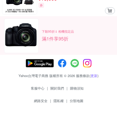
券
下殺95折⇓ 相機指定品
滿1件享95折
Yahoo台灣電子商務 版權所有 © 2026 服務條款(
更新
)
客服中心
|
關於我們
|
購物須知
網路安全
|
隱私權
|
分類地圖