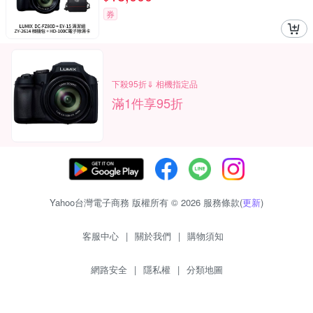
券
下殺95折⇓ 相機指定品
滿1件享95折
Yahoo台灣電子商務 版權所有 © 2026 服務條款(
更新
)
客服中心
|
關於我們
|
購物須知
網路安全
|
隱私權
|
分類地圖