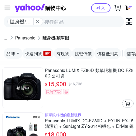
Yahoo購物中心
登入
隨身機/類
單眼
Panasonic
隨身機/類單眼
品牌
快速到貨
有現貨
挑戰低價
價格低到高
儲存
Panasonic LUMIX FZ80D 類單眼相機 DC-FZ8
0D 公司貨
15,900
$
$
16,736
補貨中
限時下殺
券
類單眼相機的嶄新境界
Panasonic LUMIX DC-FZ80D + EYLIN EY-15
清潔組 + SunLight ZY-2614相機包 + EirMai 銳
瑪 HD-100C電子除濕卡 FZ80D (公司貨)
18,000
$