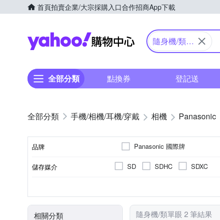
首頁
拍賣
企業/大宗採購入口
合作招商
App下載
Yahoo購物中心
隨身機/類單
眼
全部分類
點換券
登記送
手機/相機/耳機/穿戴
相機
Panasonic
Panasonic 國際牌
品牌
SD
SDHC
SDXC
儲存媒介
品牌名稱
公司貨
1601萬~2000萬像素
類單眼相機(PASM功能)
3.0吋以上
61倍以上變焦鏡頭
可觸控式螢幕
41~6
TFT LCD
來源
有效像素
相機類型
螢幕尺寸
螢幕類型
光學變焦
隨身機/類單眼 2 筆結果
相關分類