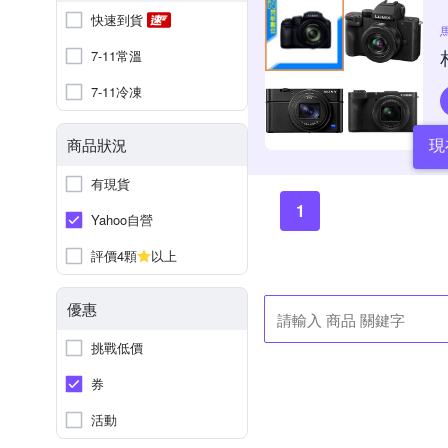
快速到貨
7-11常溫
7-11冷凍
現
商品狀況
有現貨
1
Yahoo自營
評價4顆
以上
優惠
挑戰低價
券
活動