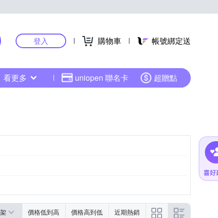
購物車
帳號綁定送
登入
看更多
uniopen 聯名卡
超贈點
架
價格低到高
價格高到低
近期熱銷