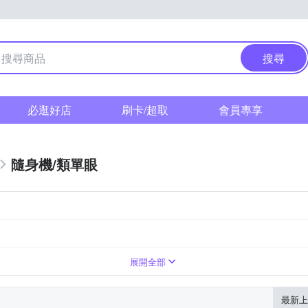
搜尋
必逛好店
刷卡/超取
會員專享
隨身機/類單眼
0倍變焦鏡頭
展開全部
最新上