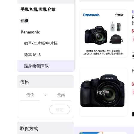
手機/相機/耳機/穿戴
相機
$
Panasonic
微單-全片幅/中片幅
微單-M43
隨身機/類單眼
價格
$
補貨中
-
確定
取貨方式