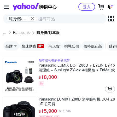
Yahoo購物中心
登入
隨身機/類
單眼
Panasonic
隨身機/類單眼
品牌
快速到貨
有現貨
挑戰低價
價格低到高
儲存
類單眼相機的嶄新境界
Panasonic LUMIX DC-FZ80D + EYLIN EY-15
清潔組 + SunLight ZY-2614相機包 + EirMai 銳
瑪 HD-100C電子除濕卡 FZ80D (公司貨)
18,000
$
券
Panasonic LUMIX FZ80D 類單眼相機 DC-FZ8
0D 公司貨
15,900
$
$
16,736
補貨中