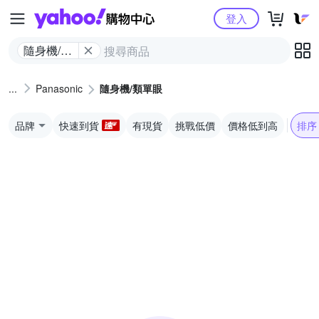
Yahoo購物中心
登入
隨身機/類
單眼
Panasonic
隨身機/類單眼
品牌
快速到貨
有現貨
挑戰低價
價格低到高
排序