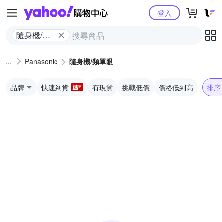
Yahoo購物中心
登入
隨身機/類
單眼
Panasonic
隨身機/類單眼
品牌
快速到貨
有現貨
挑戰低價
價格低到高
排序