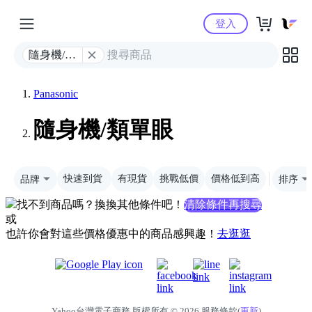
Yahoo購物中心
登入
隨身機/類
單眼
Panasonic
隨身機/類單眼
品牌
快速到貨
有現貨
挑戰低價
價格低到高
排序
找不到商品嗎？換換其他條件吧！
清除條件再搜尋
或
也許你會對這些價格優惠中的商品感興趣！
去逛逛
Yahoo台灣電子商務 版權所有 © 2026 服務條款(
更新
)