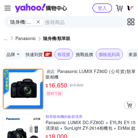
Yahoo購物中心
登入
隨身機/類
單眼
Panasonic
隨身機/類單眼
品牌
快速到貨
有現貨
挑戰低價
價格低到高
來源
Panasonic LUMIX FZ80D (公司貨)類單
商店
眼相機
16,650
$
$
16,800
限時下殺
類單眼相機的嶄新境界
Panasonic LUMIX DC-FZ80D + EYLIN EY-15
清潔組 + SunLight ZY-2614相機包 + EirMai 銳
瑪 HD-100C電子除濕卡 FZ80D (公司貨)
18,000
$