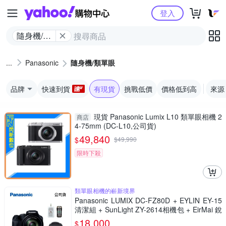
Yahoo購物中心
登入
隨身機/類
單眼
Panasonic
隨身機/類單眼
品牌
快速到貨
有現貨
挑戰低價
價格低到高
來源
現貨 Panasonic Lumix L10 類單眼相機 2
商店
4-75mm (DC-L10,公司貨)
49,840
$
$
49,990
限時下殺
類單眼相機的嶄新境界
Panasonic LUMIX DC-FZ80D + EYLIN EY-15
清潔組 + SunLight ZY-2614相機包 + EirMai 銳
瑪 HD-100C電子除濕卡 FZ80D (公司貨)
18,000
$