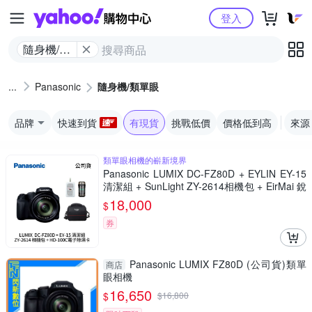
Yahoo購物中心
登入
隨身機/類
單眼
Panasonic
隨身機/類單眼
品牌
快速到貨
有現貨
挑戰低價
價格低到高
來源
類單眼相機的嶄新境界
Panasonic LUMIX DC-FZ80D + EYLIN EY-15
清潔組 + SunLight ZY-2614相機包 + EirMai 銳
瑪 HD-100C電子除濕卡 FZ80D (公司貨)
18,000
$
券
Panasonic LUMIX FZ80D (公司貨)類單
商店
眼相機
16,650
$
$
16,800