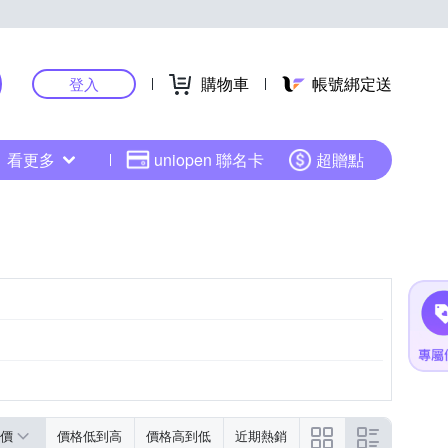
購物車
帳號綁定送
登入
看更多
uniopen 聯名卡
超贈點
價
價格低到高
價格高到低
近期熱銷