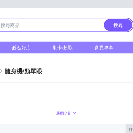
搜尋
必逛好店
刷卡/超取
會員專享
隨身機/類單眼
變焦鏡頭
1萬~2000萬像素
8~20倍變焦鏡頭
展開全部
評