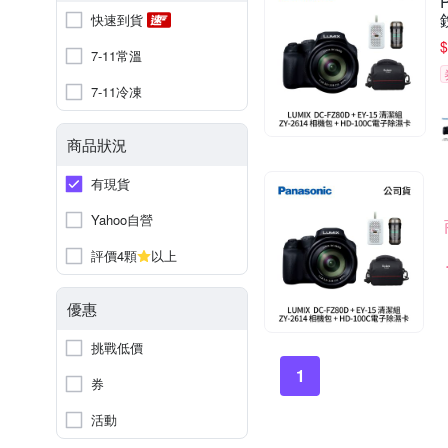
快速到貨
$
7-11常溫
7-11冷凍
商品狀況
有現貨
Yahoo自營
評價4顆
以上
優惠
挑戰低價
1
券
活動