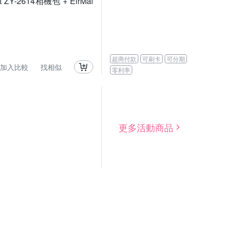
t ZY-2614相機包 + EirMai
超商付款
可刷卡
可分期
加入比較
找相似
零利率
更多活動商品