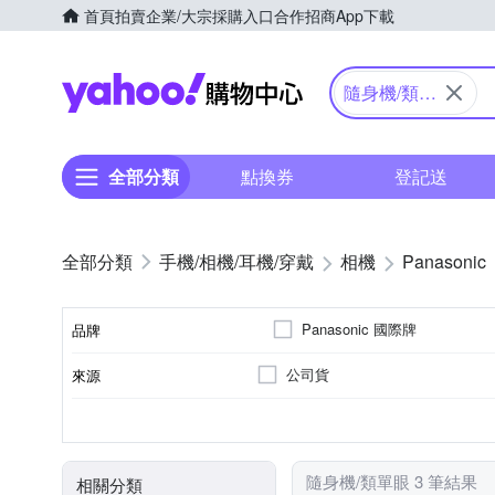
首頁
拍賣
企業/大宗採購入口
合作招商
App下載
Yahoo購物中心
隨身機/類單
眼
全部分類
點換券
登記送
手機/相機/耳機/穿戴
相機
Panasonic
Panasonic 國際牌
品牌
公司貨
來源
品牌名稱
類單眼相機(PASM功能)
2.5~2.9吋
2001萬~3000萬像素
61倍以上變焦鏡頭
1/2.3吋 CMOS
3.0吋以上
3~7倍
160
SD
M4/3
SDHC
SDXC
儲存媒介
相機類型
螢幕尺寸
影像感應器
有效像素
光學變焦
隨身機/類單眼 3 筆結果
相關分類