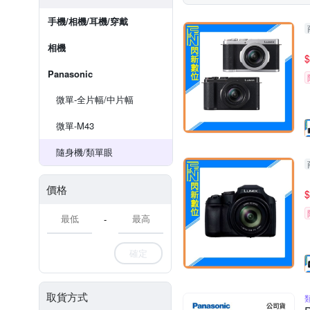
手機/相機/耳機/穿戴
相機
$
Panasonic
微單-全片幅/中片幅
微單-M43
隨身機/類單眼
價格
$
-
確定
取貨方式