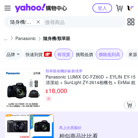
Yahoo購物中心
登入
隨身機/類
單眼
Panasonic
隨身機/類單眼
品牌
快速到貨
有現貨
挑戰低價
價格低到高
來源
類單眼相機的嶄新境界
Panasonic LUMIX DC-FZ80D + EYLIN EY-15
清潔組 + SunLight ZY-2614相機包 + EirMai 銳
瑪 HD-100C電子除濕卡 FZ80D (公司貨)
18,000
$
券
馬上比買最好
相似商品比比看