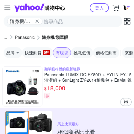
Yahoo購物中心
登入
隨身機/類
單眼
Panasonic
隨身機/類單眼
品牌
快速到貨
有現貨
挑戰低價
價格低到高
來源
類單眼相機的嶄新境界
Panasonic LUMIX DC-FZ80D + EYLIN EY-15
清潔組 + SunLight ZY-2614相機包 + EirMai 銳
瑪 HD-100C電子除濕卡 FZ80D (公司貨)
18,000
$
券
馬上比買最好
相似商品比比看