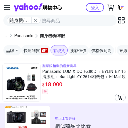
Yahoo購物中心
登入
隨身機/類
單眼
Panasonic
隨身機/類單眼
品牌
快速到貨
有現貨
挑戰低價
價格低到高
來源
類單眼相機的嶄新境界
Panasonic LUMIX DC-FZ80D + EYLIN EY-15
清潔組 + SunLight ZY-2614相機包 + EirMai 銳
瑪 HD-100C電子除濕卡 FZ80D (公司貨)
18,000
$
券
馬上比買最好
相似商品比比看