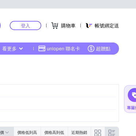
購物車
帳號綁定送
登入
看更多
uniopen 聯名卡
超贈點
價
價格低到高
價格高到低
近期熱銷