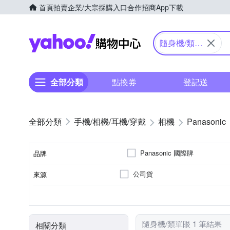
首頁
拍賣
企業/大宗採購入口
合作招商
App下載
Yahoo購物中心
隨身機/類單
眼
全部分類
點換券
登記送
手機/相機/耳機/穿戴
相機
Panasonic
Panasonic 國際牌
品牌
公司貨
來源
品牌名稱
61倍以上變焦鏡頭
1/2.3吋 CMOS
1601萬~2000萬像素
類單眼相機(PASM功能)
3.0吋以上
SD
SDHC
SDXC
儲存媒介
光學變焦
影像感應器
有效像素
相機類型
螢幕尺寸
隨身機/類單眼 1 筆結果
相關分類