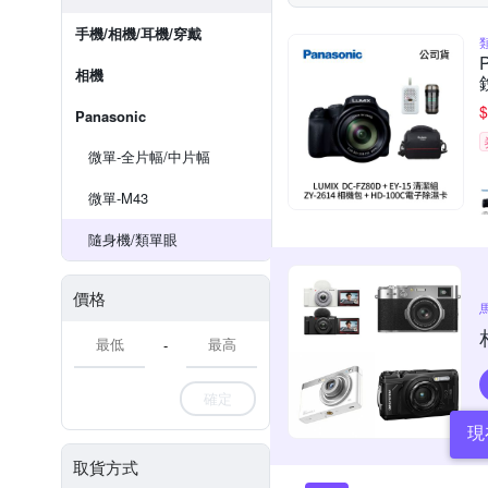
手機/相機/耳機/穿戴
相機
$
Panasonic
微單-全片幅/中片幅
微單-M43
隨身機/類單眼
價格
-
確定
現
取貨方式