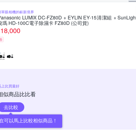
類單眼相機的嶄新境界
Panasonic LUMIX DC-FZ80D + EYLIN EY-15清潔組 + SunLigh
銳瑪 HD-100C電子除濕卡 FZ80D (公司貨)
18,000
券
馬上比買最好
相似商品比比看
去比較
在可以馬上比較相似商品！