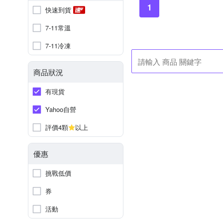
1
快速到貨
7-11常溫
7-11冷凍
商品狀況
有現貨
Yahoo自營
評價4顆
以上
優惠
挑戰低價
券
活動