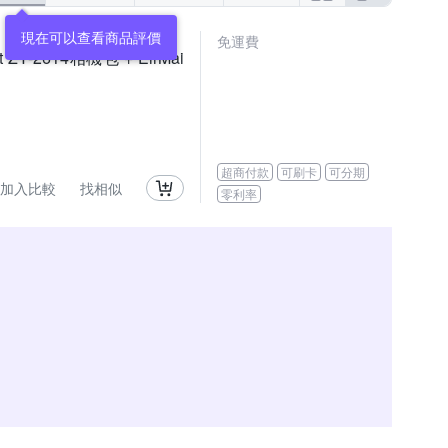
現在可以查看商品評價
免運費
t ZY-2614相機包 + EirMai
超商付款
可刷卡
可分期
加入比較
找相似
零利率