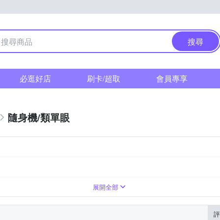
搜尋
必逛好店
刷卡/超取
會員專享
隨身機/類單眼
展開全部
評