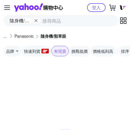
Yahoo購物中心
登入
隨身機/類
單眼
Panasonic
隨身機/類單眼
品牌
快速到貨
有現貨
挑戰低價
價格低到高
排序