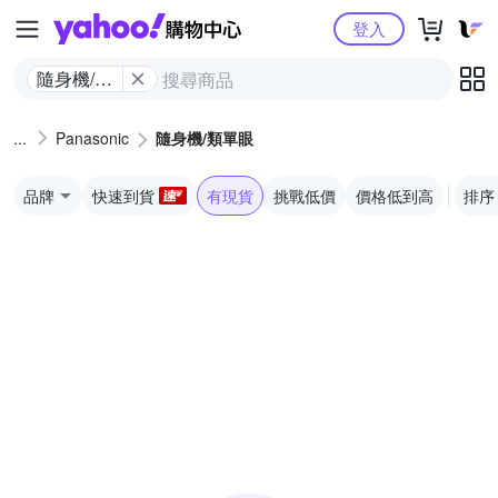
Yahoo購物中心
登入
隨身機/類
單眼
Panasonic
隨身機/類單眼
品牌
快速到貨
有現貨
挑戰低價
價格低到高
排序