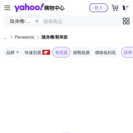
Yahoo購物中心
登入
隨身機/類
單眼
Panasonic
隨身機/類單眼
品牌
快速到貨
有現貨
挑戰低價
價格低到高
排序