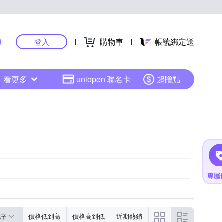
購物車
帳號綁定送
登入
看更多
uniopen 聯名卡
超贈點
序
價格低到高
價格高到低
近期熱銷