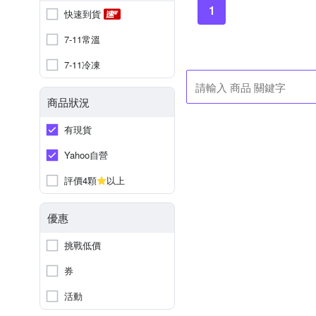
1
快速到貨
7-11常溫
7-11冷凍
商品狀況
有現貨
Yahoo自營
評價4顆
以上
優惠
挑戰低價
券
活動