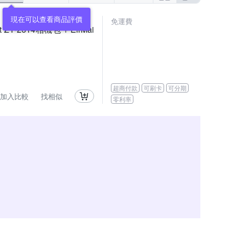
現在可以查看商品評價
免運費
t ZY-2614相機包 + EirMai
超商付款
可刷卡
可分期
加入比較
找相似
零利率