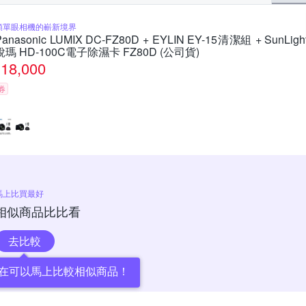
類單眼相機的嶄新境界
Panasonic LUMIX DC-FZ80D + EYLIN EY-15清潔組 + SunLigh
銳瑪 HD-100C電子除濕卡 FZ80D (公司貨)
18,000
券
馬上比買最好
相似商品比比看
去比較
在可以馬上比較相似商品！