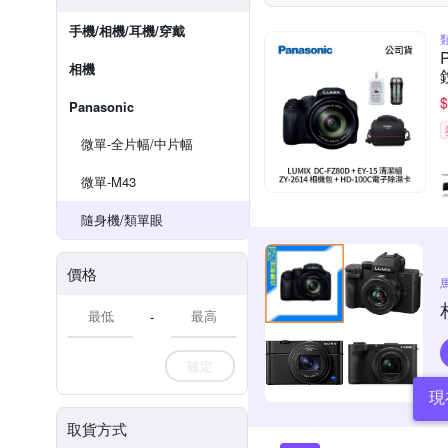
手機/相機/耳機/穿戴
相機
$
Panasonic
微單-全片幅/中片幅
微單-M43
隨身機/類單眼
價格
-
確定
現
取貨方式