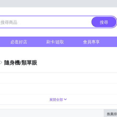
搜尋
必逛好店
刷卡/超取
會員專享
隨身機/類單眼
展開全部
推薦排