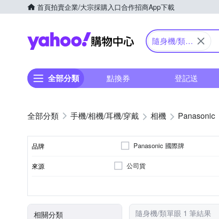
首頁
拍賣
企業/大宗採購入口
合作招商
App下載
Yahoo購物中心
隨身機/類單
眼
全部分類
點換券
登記送
手機/相機/耳機/穿戴
相機
Panasonic
Panasonic 國際牌
品牌
公司貨
來源
品牌名稱
61倍以上變焦鏡頭
1/2.3吋 CMOS
1601萬~2000萬像素
類單眼相機(PASM功能)
3.0吋以上
SD
SDHC
SDXC
儲存媒介
光學變焦
影像感應器
有效像素
相機類型
螢幕尺寸
隨身機/類單眼 1 筆結果
相關分類