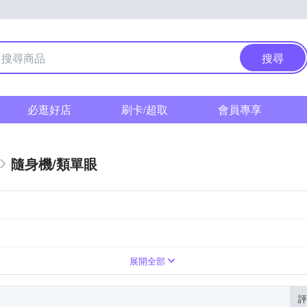
搜尋
必逛好店
刷卡/超取
會員專享
隨身機/類單眼
展開全部
評