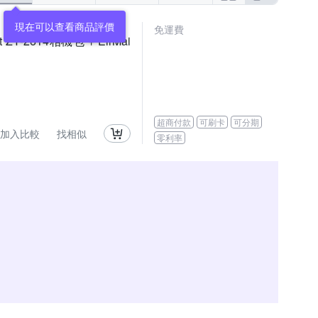
現在可以查看商品評價
免運費
t ZY-2614相機包 + EirMai
超商付款
可刷卡
可分期
加入比較
找相似
零利率