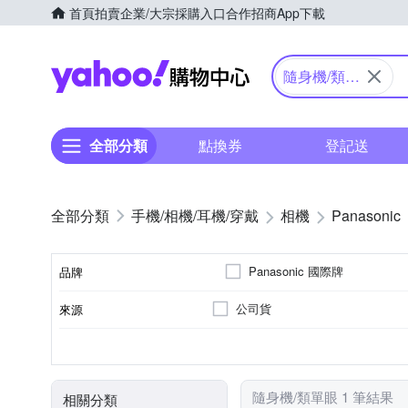
首頁
拍賣
企業/大宗採購入口
合作招商
App下載
Yahoo購物中心
隨身機/類單
眼
全部分類
點換券
登記送
手機/相機/耳機/穿戴
相機
Panasonic
Panasonic 國際牌
品牌
公司貨
來源
品牌名稱
61倍以上變焦鏡頭
1/2.3吋 CMOS
1601萬~2000萬像素
類單眼相機(PASM功能)
3.0吋以上
SD
SDHC
SDXC
儲存媒介
光學變焦
影像感應器
有效像素
相機類型
螢幕尺寸
隨身機/類單眼 1 筆結果
相關分類