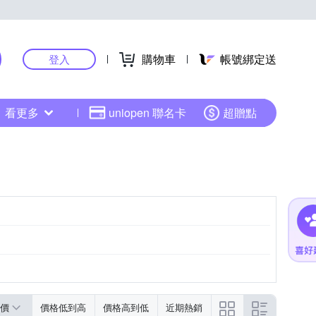
購物車
帳號綁定送
登入
看更多
uniopen 聯名卡
超贈點
價
價格低到高
價格高到低
近期熱銷