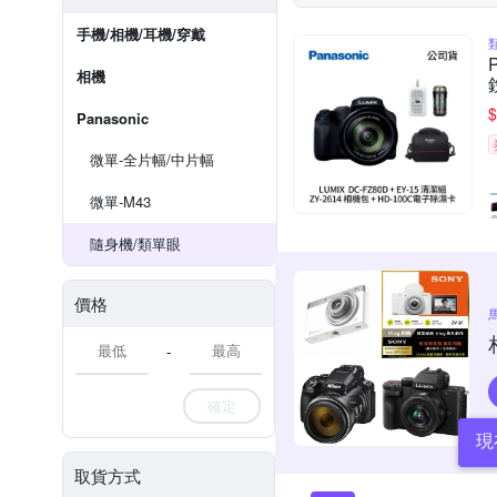
手機/相機/耳機/穿戴
相機
$
Panasonic
微單-全片幅/中片幅
微單-M43
隨身機/類單眼
價格
-
確定
現
取貨方式