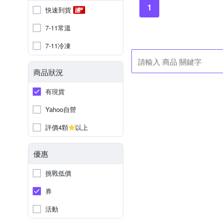
1
快速到貨
7-11常溫
7-11冷凍
商品狀況
有現貨
Yahoo自營
評價4顆
以上
優惠
挑戰低價
券
活動