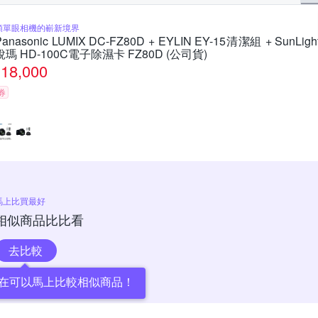
類單眼相機的嶄新境界
Panasonic LUMIX DC-FZ80D + EYLIN EY-15清潔組 + SunLigh
銳瑪 HD-100C電子除濕卡 FZ80D (公司貨)
18,000
券
馬上比買最好
相似商品比比看
去比較
在可以馬上比較相似商品！