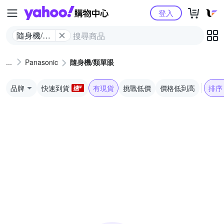
Yahoo購物中心
登入
隨身機/類
單眼
Panasonic
隨身機/類單眼
品牌
快速到貨
有現貨
挑戰低價
價格低到高
排序