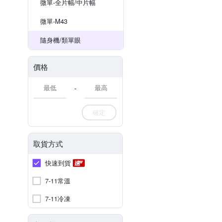
微單-全片幅/中片幅
微單-M43
隨身機/類單眼
價格
-
確定
取貨方式
快速到貨
7-11常溫
7-11冷凍