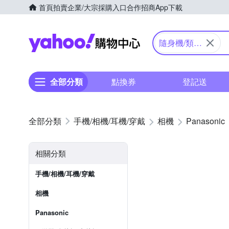
首頁
拍賣
企業/大宗採購入口
合作招商
App下載
Yahoo購物中心
隨身機/類單
眼
全部分類
點換券
登記送
手機/相機/耳機/穿戴
相機
Panasonic
相關分類
手機/相機/耳機/穿戴
相機
Panasonic