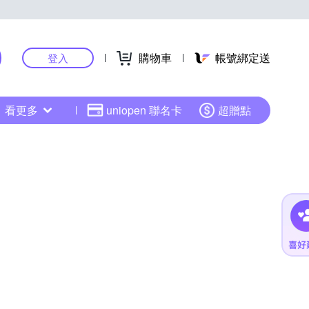
購物車
帳號綁定送
登入
看更多
uniopen 聯名卡
超贈點