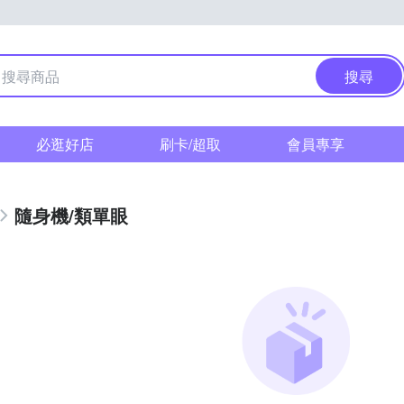
搜尋
必逛好店
刷卡/超取
會員專享
隨身機/類單眼