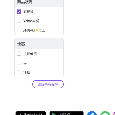
商品狀況
有現貨
Yahoo自營
評價4顆
以上
優惠
挑戰低價
券
活動
清除所有條件