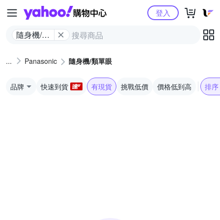
Yahoo購物中心
登入
隨身機/類
單眼
Panasonic
隨身機/類單眼
品牌
快速到貨
有現貨
挑戰低價
價格低到高
排序