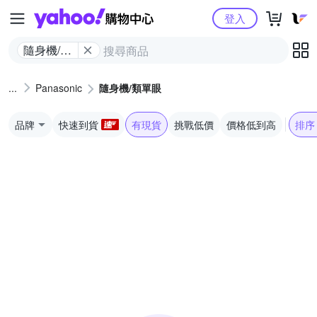
Yahoo購物中心
登入
隨身機/類
單眼
Panasonic
隨身機/類單眼
品牌
快速到貨
有現貨
挑戰低價
價格低到高
排序