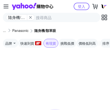
Yahoo購物中心
登入
隨身機/類
單眼
Panasonic
隨身機/類單眼
品牌
快速到貨
有現貨
挑戰低價
價格低到高
排序