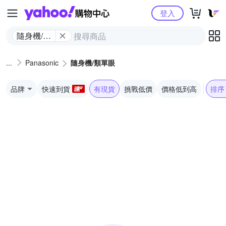
Yahoo購物中心
登入
隨身機/類
單眼
Panasonic
隨身機/類單眼
品牌
快速到貨
有現貨
挑戰低價
價格低到高
排序