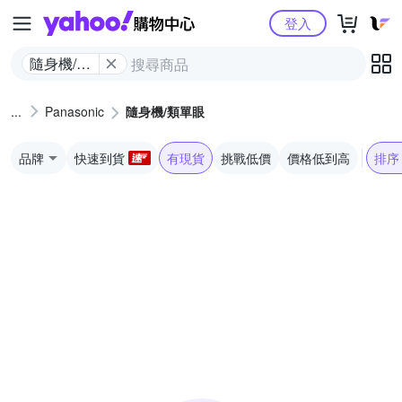
Yahoo購物中心
登入
隨身機/類
單眼
Panasonic
隨身機/類單眼
品牌
快速到貨
有現貨
挑戰低價
價格低到高
排序