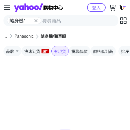
Yahoo購物中心
登入
隨身機/類
單眼
Panasonic
隨身機/類單眼
品牌
快速到貨
有現貨
挑戰低價
價格低到高
排序