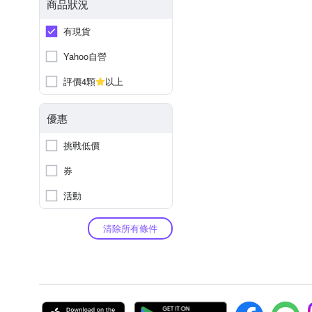
商品狀況
有現貨
Yahoo自營
評價4顆
以上
優惠
挑戰低價
券
活動
清除所有條件