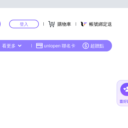
購物車
帳號綁定送
登入
看更多
uniopen 聯名卡
超贈點