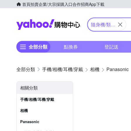
首頁
拍賣
企業/大宗採購入口
合作招商
App下載
Yahoo購物中心
隨身機/類單
眼
全部分類
點換券
登記送
手機/相機/耳機/穿戴
相機
Panasonic
相關分類
手機/相機/耳機/穿戴
相機
Panasonic