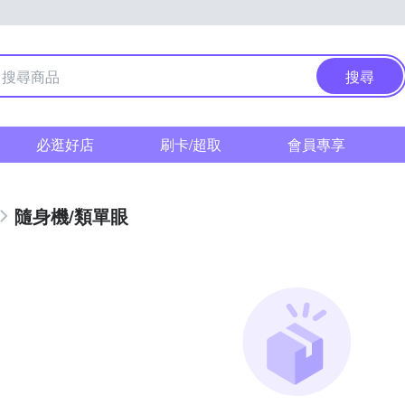
搜尋
必逛好店
刷卡/超取
會員專享
隨身機/類單眼