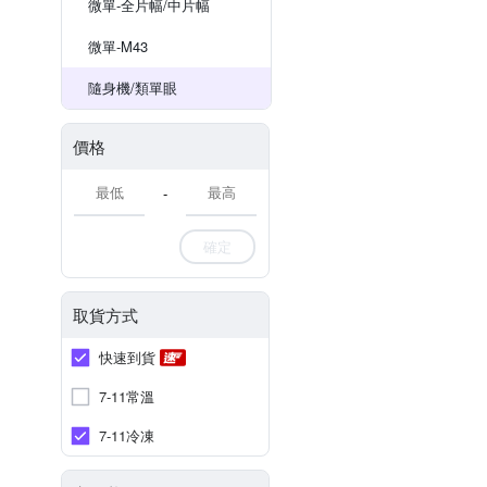
微單-全片幅/中片幅
微單-M43
隨身機/類單眼
價格
-
確定
取貨方式
快速到貨
7-11常溫
7-11冷凍