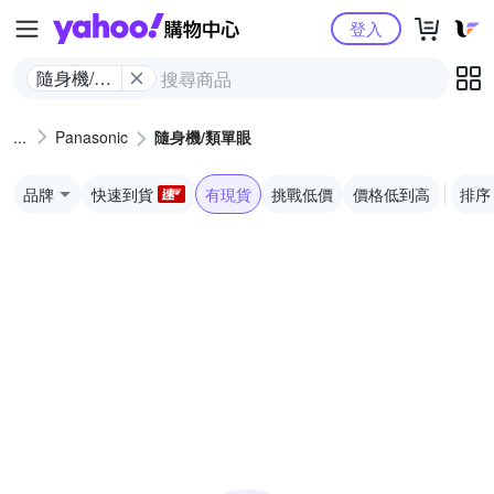
Yahoo購物中心
登入
隨身機/類
單眼
Panasonic
隨身機/類單眼
品牌
快速到貨
有現貨
挑戰低價
價格低到高
排序