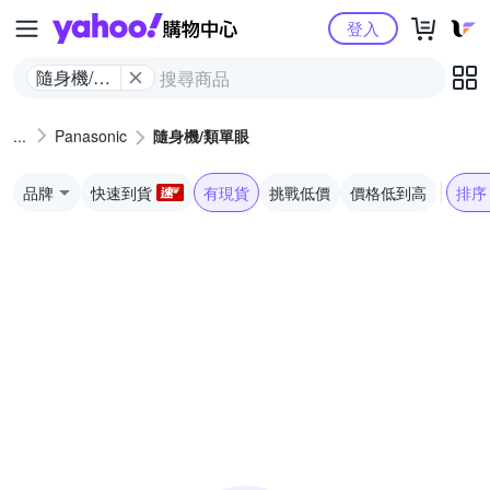
Yahoo購物中心
登入
隨身機/類
單眼
Panasonic
隨身機/類單眼
品牌
快速到貨
有現貨
挑戰低價
價格低到高
排序