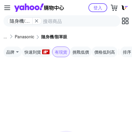
Yahoo購物中心
登入
隨身機/類
單眼
Panasonic
隨身機/類單眼
品牌
快速到貨
有現貨
挑戰低價
價格低到高
排序