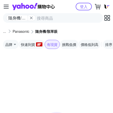
Yahoo購物中心
登入
隨身機/類
單眼
Panasonic
隨身機/類單眼
品牌
快速到貨
有現貨
挑戰低價
價格低到高
排序