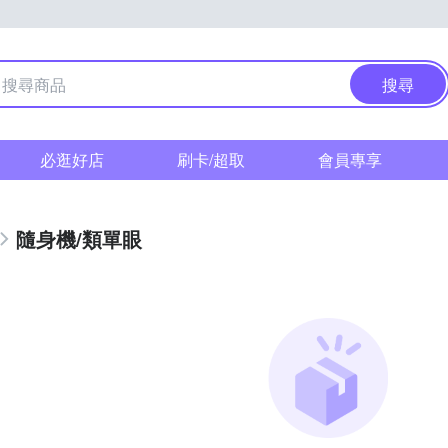
搜尋
必逛好店
刷卡/超取
會員專享
隨身機/類單眼