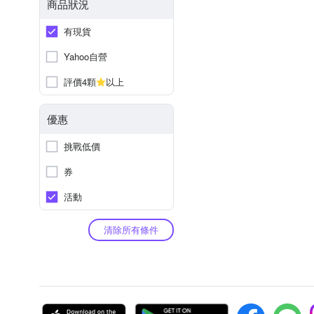
商品狀況
有現貨
Yahoo自營
評價4顆
以上
優惠
挑戰低價
券
活動
清除所有條件