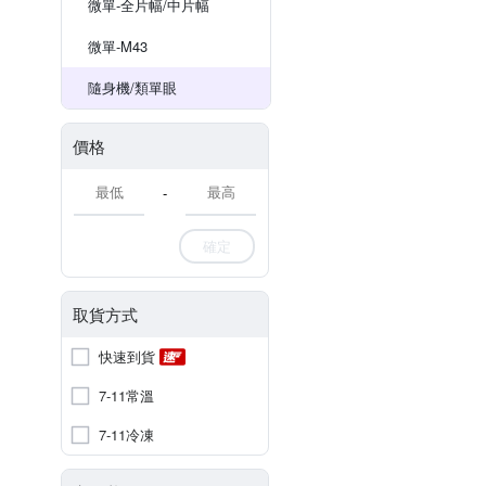
微單-全片幅/中片幅
微單-M43
隨身機/類單眼
價格
-
確定
取貨方式
快速到貨
7-11常溫
7-11冷凍