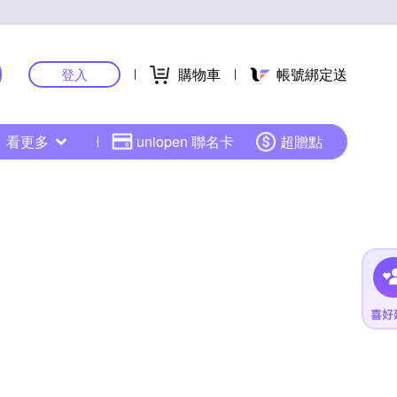
購物車
帳號綁定送
登入
看更多
uniopen 聯名卡
超贈點