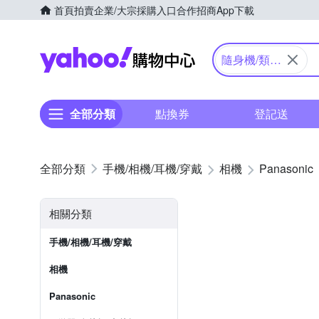
首頁
拍賣
企業/大宗採購入口
合作招商
App下載
Yahoo購物中心
隨身機/類單
眼
全部分類
點換券
登記送
手機/相機/耳機/穿戴
相機
Panasonic
相關分類
手機/相機/耳機/穿戴
相機
Panasonic