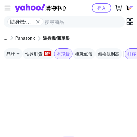
Yahoo購物中心
登入
隨身機/類
單眼
Panasonic
隨身機/類單眼
品牌
快速到貨
有現貨
挑戰低價
價格低到高
排序