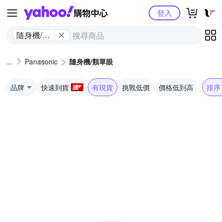
Yahoo購物中心
登入
隨身機/類
單眼
Panasonic
隨身機/類單眼
品牌
快速到貨
有現貨
挑戰低價
價格低到高
排序