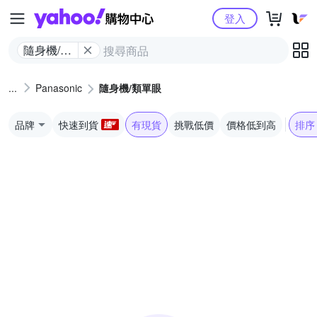
Yahoo購物中心
登入
隨身機/類
單眼
Panasonic
隨身機/類單眼
品牌
快速到貨
有現貨
挑戰低價
價格低到高
排序