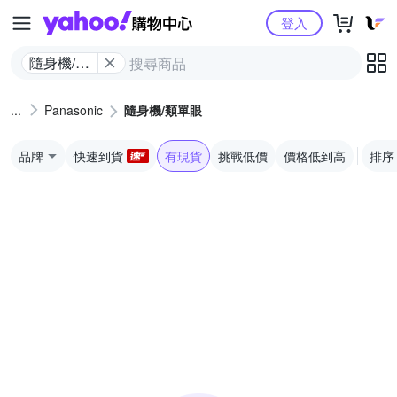
Yahoo購物中心
登入
隨身機/類
單眼
Panasonic
隨身機/類單眼
品牌
快速到貨
有現貨
挑戰低價
價格低到高
排序