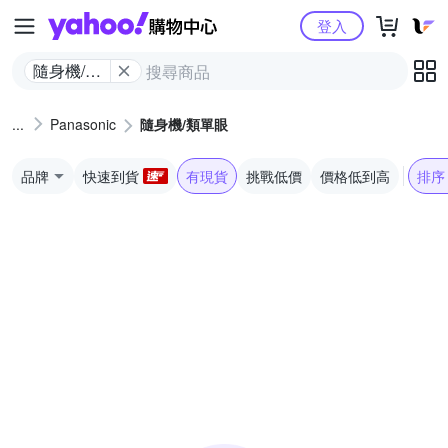
Yahoo購物中心
登入
隨身機/類
單眼
Panasonic
隨身機/類單眼
品牌
快速到貨
有現貨
挑戰低價
價格低到高
排序