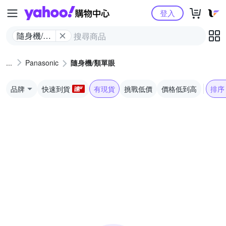
Yahoo購物中心
登入
隨身機/類
單眼
Panasonic
隨身機/類單眼
品牌
快速到貨
有現貨
挑戰低價
價格低到高
排序